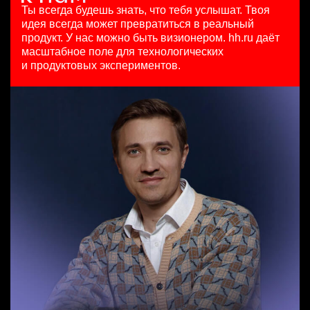
HeadHunter::Коммерческий департамент
97000 - 161000 ₽
29 июл. 2026
Ты всегда будешь знать, что тебя услышат.
Твоя
Специалист по рекруту респондентов для UX и CX
сегодня
Ярославль
з/п не указана
идея всегда может превратиться в реальный
исследований
150000 ₽
Москва
продукт.
У нас можно быть визионером. hh.ru даёт
HeadHunter::Департамент маркетинга
Санкт-Петербург
масштабное поле для технологических
Специалист телемаркетинга
5 авг. 2026
и продуктовых экспериментов.
HeadHunter::Телефонные продажи
з/п не указана
Старший аналитик клиентской эффективности
13 июл. 2026
Москва
HeadHunter::Коммерческий департамент
10000000 so'm
3 авг. 2026
Ташкент
з/п не указана
Москва