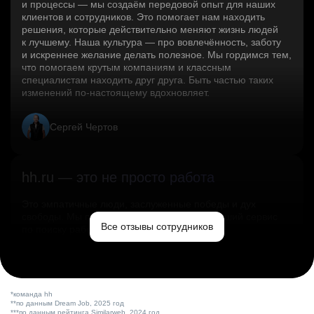
и процессы — мы создаём передовой опыт для наших
клиентов и сотрудников. Это помогает нам находить
решения, которые действительно меняют жизнь людей
к лучшему. Наша культура — про вовлечённость, заботу
и искреннее желание делать полезное. Мы гордимся тем,
что помогаем крутым компаниям и классным
специалистам находить друг друга. Быть частью таких
изменений по‑настоящему вдохновляет.
Сергей Чертов
hh.ru — это не просто работа
Это эмпатичные люди, заслуженные победы и дух
свободы. Мы помогаем миру и создаём лучший сервис
Все отзывы сотрудников
по поиску работы в стране.
Ольга Емельянова
*команда hh
**по данным Dream Job, 2025 год
***по данным рейтинга Similarweb, 2024 год