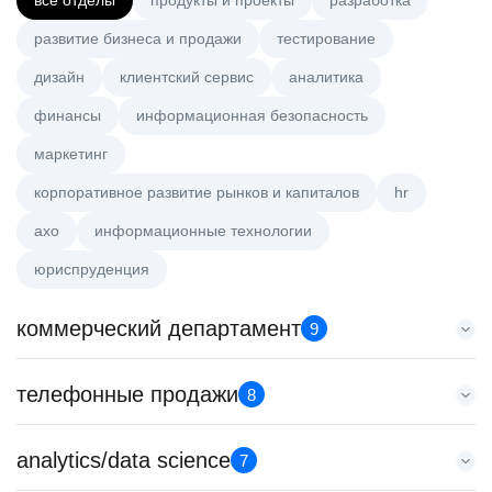
все отделы
продукты и проекты
разработка
развитие бизнеса и продажи
тестирование
дизайн
клиентский сервис
аналитика
финансы
информационная безопасность
маркетинг
корпоративное развитие рынков и капиталов
hr
axo
информационные технологии
юриспруденция
коммерческий департамент
9
Аналитик данных (направление Enterprise продаж)
телефонные продажи
8
HeadHunter::Коммерческий департамент
сегодня
Старший специалист телемаркетинга
analytics/data science
з/п не указана
7
HeadHunter::Телефонные продажи
Москва