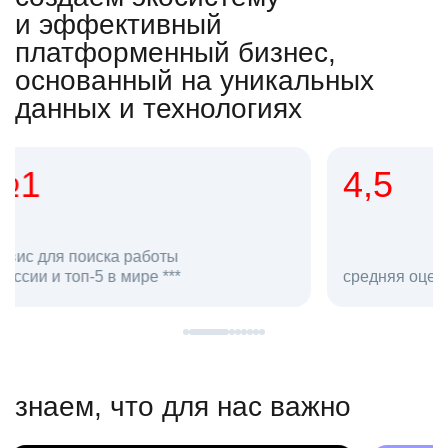
и эффективный
платформенный бизнес,
основанный на уникальных
данных и технологиях
4,5
20
сотруд
средняя оценка hh.ru как работодателя **
в hh.ru
знаем, что для нас важно