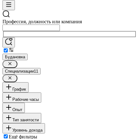
Профессия, должность или компания
Будановка
Специализации
11
График
Рабочие часы
Опыт
Тип занятости
Уровень дохода
Ещё фильтры