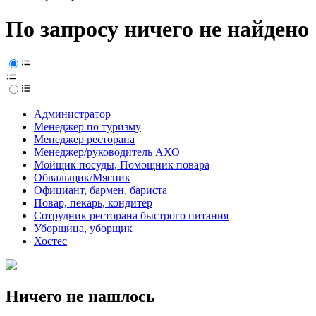
По запросу ничего не найдено
Администратор
Менеджер по туризму
Менеджер ресторана
Менеджер/руководитель АХО
Мойщик посуды, Помощник повара
Обвальщик/Мясник
Официант, бармен, бариста
Повар, пекарь, кондитер
Сотрудник ресторана быстрого питания
Уборщица, уборщик
Хостес
Ничего не нашлось